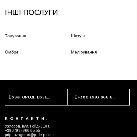
ІНШІ ПОСЛУГИ
Тонування
Шатуш
Омбре
Мелірування
УЖГОРОД, ВУЛ. ГОЙДИ, 10А
+380 (99) 966 65 55
КОНТАКТИ:
Ужгород, вул. Гойди, 10а
+380 (99) 966 65 55
pdp_uzhgorod@p-de-p.com