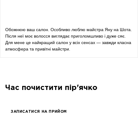
Алевтина Діва Оливка
блогерка
Обожнюю ваш салон. Особливо люблю майстра Яну на Шота.
Після неї моє волосся виглядає приголомшливо і дуже сяє.
Bazhana
Для мене це найкращий салон у всіх сенсах — завжди класна
атмосфера та привітні майстри.
songwriter
Луна
співачка, композитор
Час почистити пір'ячко
ЗАПИСАТИСЯ НА ПРИЙОМ