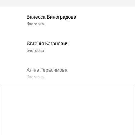
Ванесса Виноградова
блогерка
Євгенія Каганович
блогерка
Аліна Герасимова
блогерка
Влада Шишковська
блогерка
Даша Заривна
радник з питань комунікації Керівника Офісу
Президента України