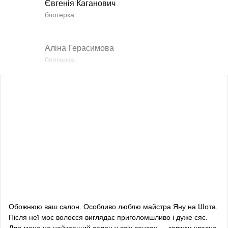
Євгенія Каганович
блогерка
Аліна Герасимова
блогерка
Влада Шишковська
блогерка
Даша Заривна
радник з питань комунікації Керівника Офісу
Президента України
Алевтина Діва Оливка
блогерка
Обожнюю ваш салон. Особливо люблю майстра Яну на Шота.
Після неї моє волосся виглядає приголомшливо і дуже сяє.
Bazhana
Для мене це найкращий салон у всіх сенсах — завжди класна