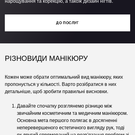
нарощування та корекцію, а також дизайн нігтів.
ДО ПОСЛУГ
РІЗНОВИДИ МАНІКЮРУ
Кожен може обрати оптимальний вид манікюру, яких
пропонується у кількості. Варто розібратися в них
детальніше, щоб зробити правильні висновки.
Давайте спочатку розглянемо різницю між
звичайним косметичним та медичним манікюром.
Основна мета першого полягає в досягненні
неперевершеного естетичного вигляду рук, тоді
як другий спрямований на розв'язання проблем зі