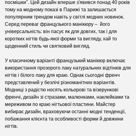
посмішки". Цей дизайн вперше з'явився понад 40 років
тому на модному показі в Парижі та залишається
популярним трендом навіть у світлі модних новинок.
Серед переваг французького манікюру – його
універсальність: він пасує як для довгих, так і для
коротких нігтів будь-якої форми та вигляду, хай то
щоденний стиль чи святковий вигляд.
У класичному варіанті французький манікюр включає
використання прозорого лаку натуральних відтінків для
нігтів і білого лаку для краю. Однак сьогодні френч
представлений у безлічі різноманітних варіантів.
Модниці з радістю носять кольорові та візерункові
френчі, дизайн зі стразами, малюнками, наклейками та
мереживом по краю нігтьової пластини. Майстер
вибирає дизайн, враховуючи останні модні тенденції,
побажання клієнта та особливості форми й довжини
нігтів.