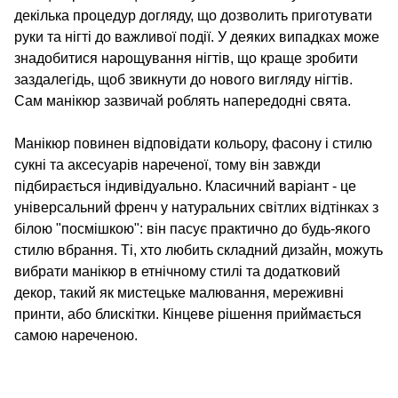
декілька процедур догляду, що дозволить приготувати
руки та нігті до важливої події. У деяких випадках може
знадобитися нарощування нігтів, що краще зробити
заздалегідь, щоб звикнути до нового вигляду нігтів.
Сам манікюр зазвичай роблять напередодні свята.
Манікюр повинен відповідати кольору, фасону і стилю
сукні та аксесуарів нареченої, тому він завжди
підбирається індивідуально. Класичний варіант - це
універсальний френч у натуральних світлих відтінках з
білою "посмішкою": він пасує практично до будь-якого
стилю вбрання. Ті, хто любить складний дизайн, можуть
вибрати манікюр в етнічному стилі та додатковий
декор, такий як мистецьке малювання, мереживні
принти, або блискітки. Кінцеве рішення приймається
самою нареченою.