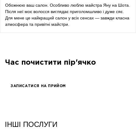
Обожнюю ваш салон. Особливо люблю майстра Яну на Шота.
Після неї моє волосся виглядає приголомшливо і дуже сяє.
Bazhana
Для мене це найкращий салон у всіх сенсах — завжди класна
атмосфера та привітні майстри.
songwriter
Луна
співачка, композитор
Час почистити пір'ячко
ЗАПИСАТИСЯ НА ПРИЙОМ
ІНШІ ПОСЛУГИ