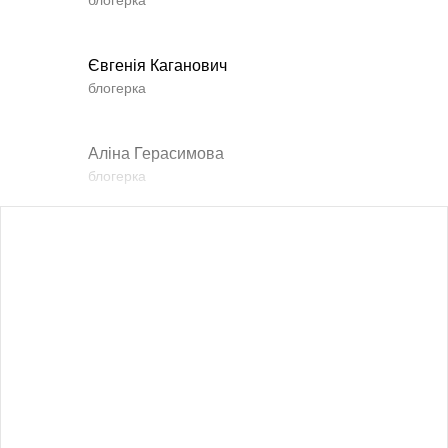
блогерка
Євгенія Каганович
блогерка
Аліна Герасимова
блогерка
Влада Шишковська
блогерка
Даша Заривна
радник з питань комунікації Керівника Офісу
Президента України
Алевтина Діва Оливка
блогерка